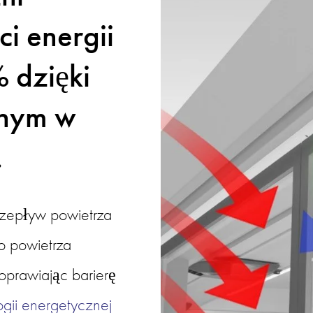
i energii 
dzięki 
nym w 
.
rzepływ powietrza 
 powietrza 
prawiając barierę 
ogii energetycznej