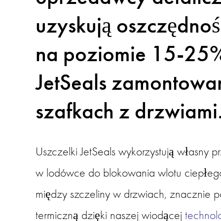
uzyskują oszczędnośc
na poziomie 15-25% 
JetSeals zamontowa
szafkach z drzwiami
Uszczelki JetSeals wykorzystują własny p
w lodówce do blokowania wlotu ciepłego
między szczeliny w drzwiach, znacznie po
termiczną dzięki naszej wiodącej 
technol