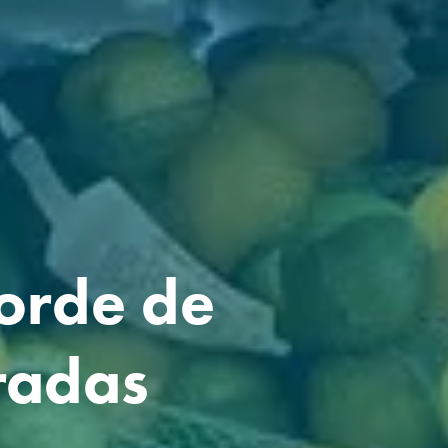
orde de 
radas 