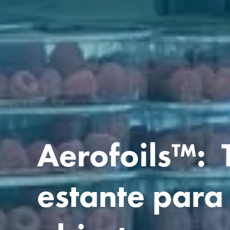
Aerofoils™:  
estante para 