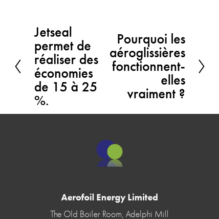
Jetseal
P
Pourquoi les
S
permet de
aéroglissières
r
réaliser des
u
fonctionnent-
é
économies
i
elles
c
de 15 à 25
v
vraiment ?
%.
é
a
d
n
e
t
n
t
Aerofoil Energy Limited
The Old Boiler Room, Adelphi Mill