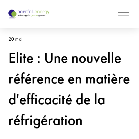
O
u
v
r
20 mai
i
r
Elite : Une nouvelle
l
e
m
référence en matière
e
n
u
d'efficacité de la
réfrigération