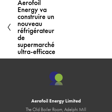
Aerofoil
P
Energy va
r
construire un
é
nouveau
c
réfrigérateur
de
é
supermarché
d
ultra-efficace
e
n
t
Aerofoil Energy Limited
The Old Boiler Room, Adelphi Mill