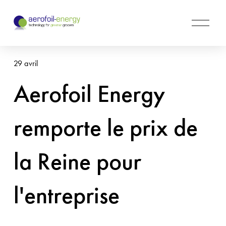
O
u
v
r
29 avril
i
r
Aerofoil Energy
l
e
m
remporte le prix de
e
n
u
la Reine pour
l'entreprise