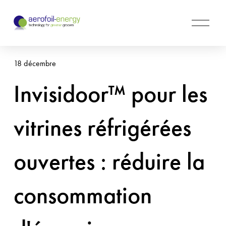
O
u
v
r
18 décembre
i
r
Invisidoor™ pour les
l
e
m
vitrines réfrigérées
e
n
u
ouvertes : réduire la
consommation