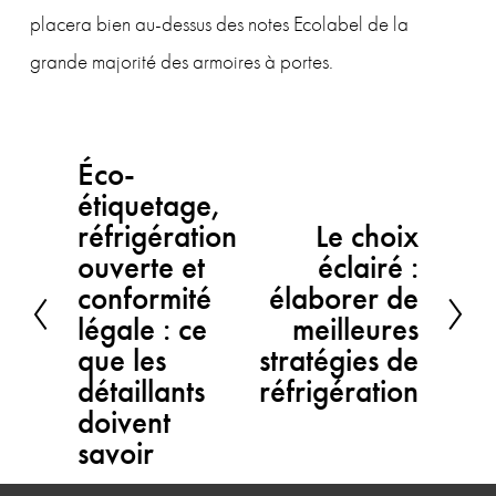
placera bien au-dessus des notes Ecolabel de la 
grande majorité des armoires à portes.
Éco-
P
étiquetage,
r
réfrigération
Le choix
S
é
ouverte et
éclairé :
u
c
conformité
élaborer de
i
légale : ce
meilleures
é
que les
v
stratégies de
d
détaillants
réfrigération
a
e
doivent
n
n
savoir
t
t